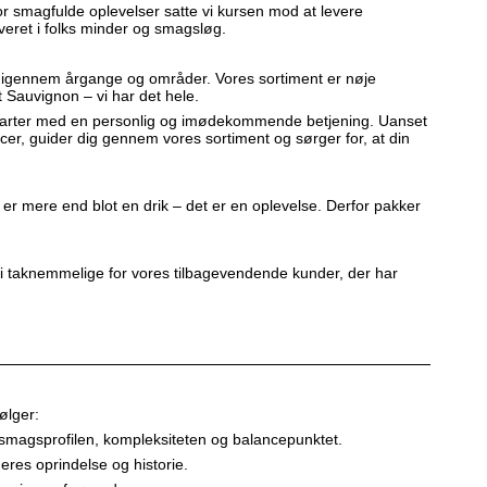
for smagfulde oplevelser satte vi kursen mod at levere
averet i folks minder og smagsløg.
os igennem årgange og områder. Vores sortiment er nøje
t Sauvignon – vi har det hele.
se starter med en personlig og imødekommende betjening. Uanset
ncer, guider dig gennem vores sortiment og sørger for, at din
n er mere end blot en drik – det er en oplevelse. Derfor pakker
 vi taknemmelige for vores tilbagevendende kunder, der har
ølger:
r smagsprofilen, kompleksiteten og balancepunktet.
eres oprindelse og historie.