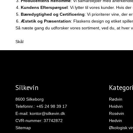
Producentens Renommé
: Vi samarbejder med anerkendte
Kundens Efterspørgsel
: Vi lytter til vores kunder. Hvis d
Bæredygtighed og Certificering
: Vi prioriterer vine, der 
Æstetik og Præsentation
: Flaskens design og etiket spill
Så næste gang du udforsker vores sortiment, ved du, at hver 
Skål
Silkevin
Kategor
8600 Silkeborg
Rødvin
Telefonnr.
:
+45 24 98 39 17
Hvidvin
E-mail
:
kontor@silkevin.dk
Rosévin
CVR-nummer
:
37742872
Hedvin
Sitemap
Økologisk vi