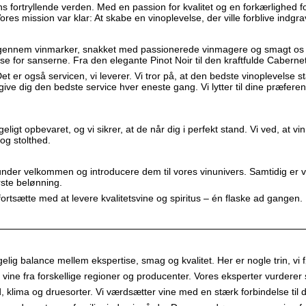
nens fortryllende verden. Med en passion for kvalitet og en forkærlighed 
ores mission var klar: At skabe en vinoplevelse, der ville forblive indgr
 rejst gennem vinmarker, snakket med passionerede vinmagere og smagt 
lse for sanserne. Fra den elegante Pinot Noir til den kraftfulde Caberne
Det er også servicen, vi leverer. Vi tror på, at den bedste vinoplevel
give dig den bedste service hver eneste gang. Vi lytter til dine præfere
gt opbevaret, og vi sikrer, at de når dig i perfekt stand. Vi ved, at vi
og stolthed.
 kunder velkommen og introducere dem til vores vinunivers. Samtidig er
ørste belønning.
t fortsætte med at levere kvalitetsvine og spiritus – én flaske ad gangen.
elig balance mellem ekspertise, smag og kvalitet. Her er nogle trin, vi f
f vine fra forskellige regioner og producenter. Vores eksperter vurdere
, klima og druesorter. Vi værdsætter vine med en stærk forbindelse til d