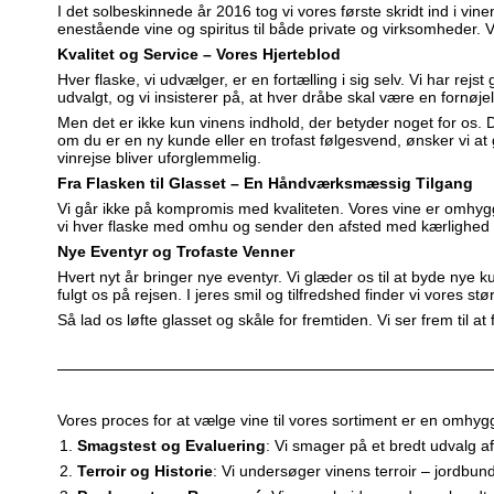
I det solbeskinnede år 2016 tog vi vores første skridt ind i vi
enestående vine og spiritus til både private og virksomheder. V
Kvalitet og Service – Vores Hjerteblod
Hver flaske, vi udvælger, er en fortælling i sig selv. Vi har
udvalgt, og vi insisterer på, at hver dråbe skal være en fornøje
Men det er ikke kun vinens indhold, der betyder noget for os. 
om du er en ny kunde eller en trofast følgesvend, ønsker vi at 
vinrejse bliver uforglemmelig.
Fra Flasken til Glasset – En Håndværksmæssig Tilgang
Vi går ikke på kompromis med kvaliteten. Vores vine er omhyggeli
vi hver flaske med omhu og sender den afsted med kærlighed 
Nye Eventyr og Trofaste Venner
Hvert nyt år bringer nye eventyr. Vi glæder os til at byde nye
fulgt os på rejsen. I jeres smil og tilfredshed finder vi vores st
Så lad os løfte glasset og skåle for fremtiden. Vi ser frem til a
Vores proces for at vælge vine til vores sortiment er en omhygg
Smagstest og Evaluering
: Vi smager på et bredt udvalg a
Terroir og Historie
: Vi undersøger vinens terroir – jordbund