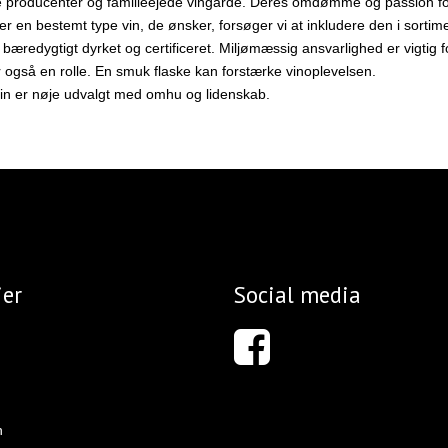
 producenter og familieejede vingårde. Deres omdømme og passion for
er er en bestemt type vin, de ønsker, forsøger vi at inkludere den i sortim
er bæredygtigt dyrket og certificeret. Miljømæssig ansvarlighed er vigtig f
er også en rolle. En smuk flaske kan forstærke vinoplevelsen.
vin er nøje udvalgt med omhu og lidenskab.
ier
Social media
n