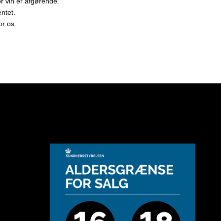
 vin er afgørende.
entet.
or os.