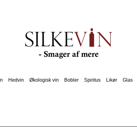
in
Hedvin
Økologisk vin
Bobler
Spiritus
Likør
Glas