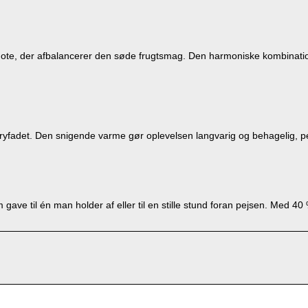
ote, der afbalancerer den søde frugtsmag. Den harmoniske kombination 
ryfadet. Den snigende varme gør oplevelsen langvarig og behagelig, per
ave til én man holder af eller til en stille stund foran pejsen. Med 40 % 