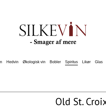
in
Hedvin
Økologisk vin
Bobler
Spiritus
Likør
Glas
Old St. Cro