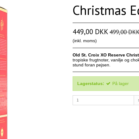
Christmas E
449,00 DKK
499,00 DK
(inkl. moms)
Old St. Croix XO Reserve Chris
tropiske frugtnoter, vanilje og chok
stund foran pejsen.
Lagerstatus:
På lager