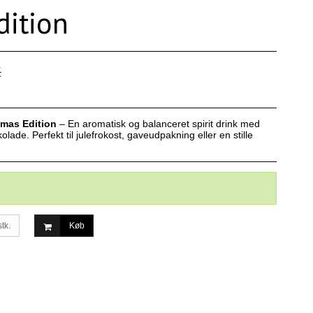
dition
K
tmas Edition
– En aromatisk og balanceret spirit drink med
olade. Perfekt til julefrokost, gaveudpakning eller en stille
stk.
Køb