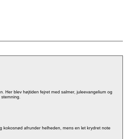
ien. Her blev højtiden fejret med salmer, juleevangelium og
k stemning.
kokosnød afrunder helheden, mens en let krydret note