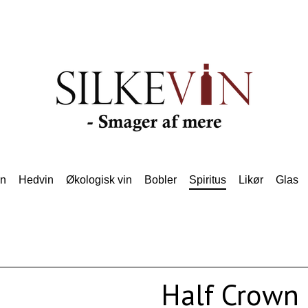
in
Hedvin
Økologisk vin
Bobler
Spiritus
Likør
Glas
Half Crown