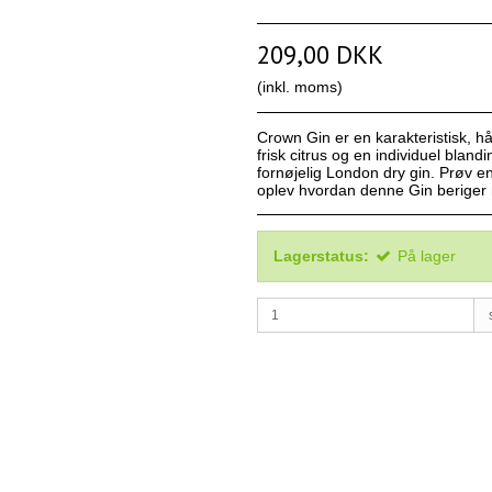
209,00 DKK
(inkl. moms)
Crown Gin er en karakteristisk, 
frisk citrus og en individuel blan
fornøjelig London dry gin. Prøv en 
oplev hvordan denne Gin beriger 
Lagerstatus:
På lager