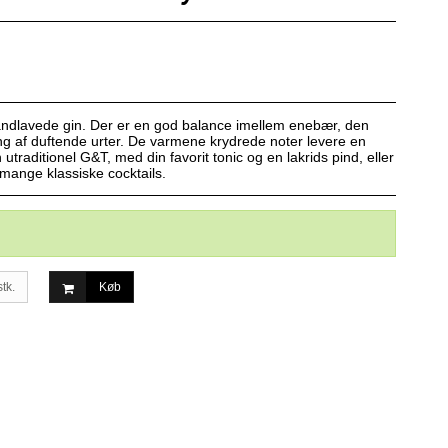
håndlavede gin. Der er en god balance imellem enebær, den
ding af duftende urter. De varmene krydrede noter levere en
utraditionel G&T, med din favorit tonic og en lakrids pind, eller
mange klassiske cocktails.
stk.
Køb