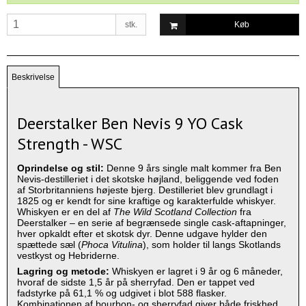
stk.
Køb
Beskrivelse
Deerstalker Ben Nevis 9 YO Cask
Strength - WSC
Oprindelse og stil:
Denne 9 års single malt kommer fra Ben
Nevis‑destilleriet i det skotske højland, beliggende ved foden
af Storbritanniens højeste bjerg. Destilleriet blev grundlagt i
1825 og er kendt for sine kraftige og karakterfulde whiskyer.
Whiskyen er en del af
The Wild Scotland Collection
fra
Deerstalker – en serie af begrænsede single cask‑aftapninger,
hver opkaldt efter et skotsk dyr. Denne udgave hylder den
spættede sæl (
Phoca Vitulina
), som holder til langs Skotlands
vestkyst og Hebriderne.
Lagring og metode:
Whiskyen er lagret i 9 år og 6 måneder,
hvoraf de sidste 1,5 år på sherryfad. Den er tappet ved
fadstyrke på 61,1 % og udgivet i blot 588 flasker.
Kombinationen af bourbon‑ og sherryfad giver både friskhed,