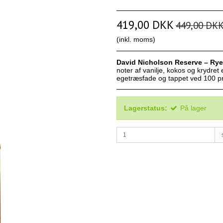
419,00 DKK
449,00 DK
(inkl. moms)
David Nicholson Reserve – Ry
noter af vanilje, kokos og krydre
egetræsfade og tappet ved 100 pro
Lagerstatus:
På lager