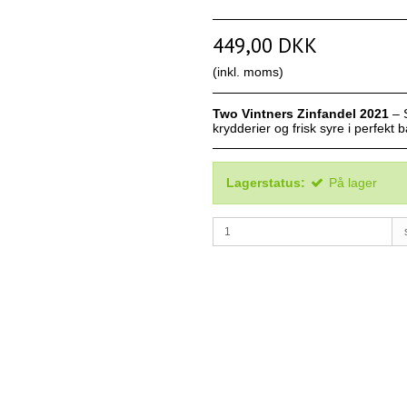
449,00 DKK
(inkl. moms)
Two Vintners Zinfandel 2021
– S
krydderier og frisk syre i perfekt
Lagerstatus:
På lager