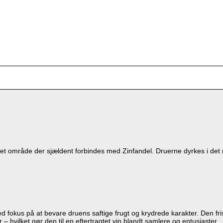
t område der sjældent forbindes med Zinfandel. Druerne dyrkes i det n
ed fokus på at bevare druens saftige frugt og krydrede karakter. Den fri
hvilket gør den til en eftertragtet vin blandt samlere og entusiaster.