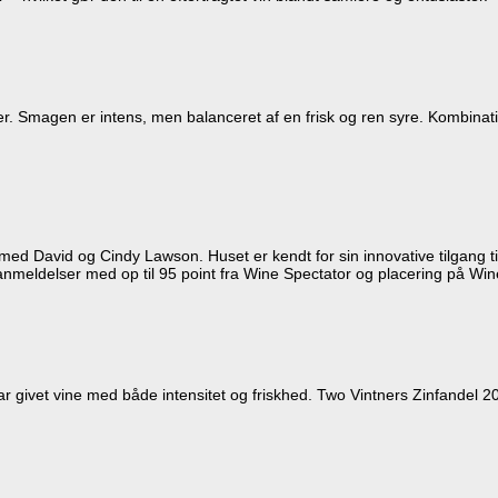
r. Smagen er intens, men balanceret af en frisk og ren syre. Kombinatio
d David og Cindy Lawson. Huset er kendt for sin innovative tilgang til
anmeldelser med op til 95 point fra Wine Spectator og placering på Wine
r givet vine med både intensitet og friskhed. Two Vintners Zinfandel