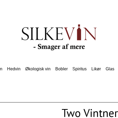
in
Hedvin
Økologisk vin
Bobler
Spiritus
Likør
Glas
Two Vintner